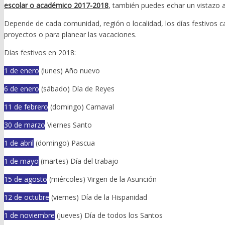
escolar o académico 2017-2018
, también puedes echar un vistazo 
Depende de cada comunidad, región o localidad, los días festivos c
proyectos o para planear las vacaciones.
Días festivos en 2018:
1 de enero
(lunes) Año nuevo
6 de enero
(sábado) Día de Reyes
11 de febrero
(domingo) Carnaval
30 de marzo
Viernes Santo
1 de abril
(domingo) Pascua
1 de mayo
(martes) Día del trabajo
15 de agosto
(miércoles) Virgen de la Asunción
12 de octubre
(viernes) Día de la Hispanidad
1 de noviembre
(jueves) Día de todos los Santos