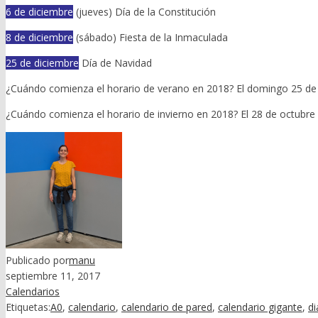
6 de diciembre
(jueves) Día de la Constitución
8 de diciembre
(sábado) Fiesta de la Inmaculada
25 de diciembre
Día de Navidad
¿Cuándo comienza el horario de verano en 2018? El domingo 25 de 
¿Cuándo comienza el horario de invierno en 2018? El 28 de octubre 
Publicado por
manu
septiembre 11, 2017
Calendarios
Etiquetas:
A0
,
calendario
,
calendario de pared
,
calendario gigante
,
di