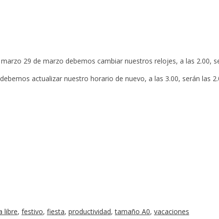
marzo 29 de marzo debemos cambiar nuestros relojes, a las 2.00, se
debemos actualizar nuestro horario de nuevo, a las 3.00, serán las 2
a libre
,
festivo
,
fiesta
,
productividad
,
tamaño A0
,
vacaciones