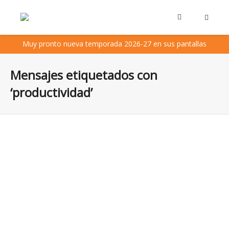
Muy pronto nueva temporada 2026-27 en sus pantallas
Mensajes etiquetados con
‘productividad’
10 pasos para mejorar tu productividad con un
calendario a año vista
¿Cómo puede un calendario gigante a año vista mejorar
tu productividad? Te damos algunas estrategias en 10
pasos para...