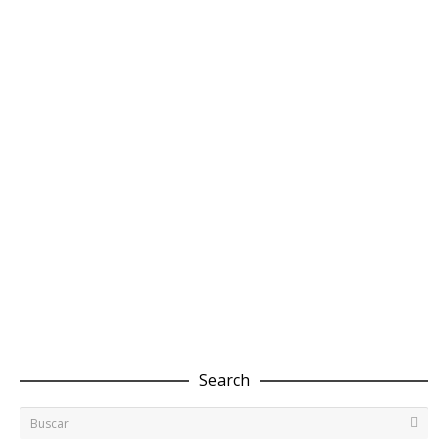
noviembre 28, 2018
0
0
Anotando en el calendario: días festivos en 2018
¿Eres de los que planifica con antelación? Volvemos un
año más con el listado de días festivos nacionales en...
septiembre 11, 2017
0
0
Search