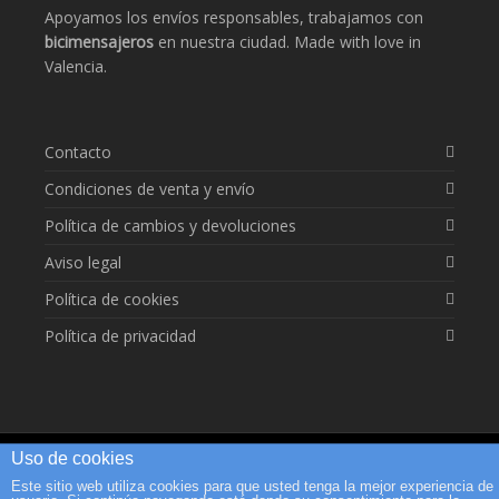
Apoyamos los envíos responsables, trabajamos con
bicimensajeros
en nuestra ciudad. Made with love in
Valencia.
Contacto
Condiciones de venta y envío
Política de cambios y devoluciones
Aviso legal
Política de cookies
Política de privacidad
Uso de cookies
©2026 Calendarista | Built with love by
robotito
using
WordPress
.
Este sitio web utiliza cookies para que usted tenga la mejor experiencia de
Premium WordPress Themes by Swift Ideas