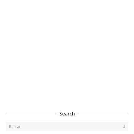
septiembre 11, 2018
0
0
Anotando en el calendario: días festivos en 2018
¿Eres de los que planifica con antelación? Volvemos un
año más con el listado de días festivos nacionales en...
septiembre 11, 2017
0
0
Search