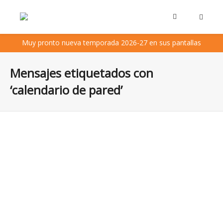
Muy pronto nueva temporada 2026-27 en sus pantallas
Mensajes etiquetados con
‘calendario de pared’
10 pasos para mejorar tu productividad con un
calendario a año vista
¿Cómo puede un calendario gigante a año vista mejorar
tu productividad? Te damos algunas estrategias en 10
pasos para...