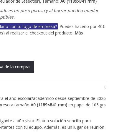
 rotulador de Staedtler). Tamaño:
A0 (1189x841 mm)
.
abado es un poco poroso y al borrar pueden quedar
ptibles.
ndario con tu logo de empresa?
Puedes hacerlo por 40€
s) al realizar el checkout del producto.
Más
lsa de la compra
ra el año escolar/académico desde septiembre de 2026
mpreso a tamaño
A0 (1189×841 mm)
en papel de 105 grs
igante a año vista. Es una solución sencilla para
ortantes con tu equipo. Además, es un lugar de reunión