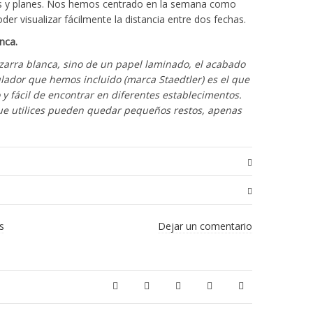
as y planes. Nos hemos centrado en la semana como
oder visualizar fácilmente la distancia entre dos fechas.
anca.
izarra blanca, sino de un papel laminado, el acabado
ulador que hemos incluido (marca Staedtler) es el que
y fácil de encontrar en diferentes establecimentos.
ue utilices pueden quedar pequeños restos, apenas
0.7 kg
s
Dejar un comentario
86 x 8 x 2 cm
rlo “Calendario escolar 2026-2027 (A0)