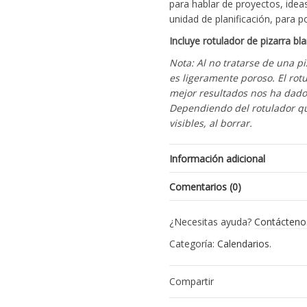
para hablar de proyectos, ide
unidad de planificación, para p
Incluye rotulador de pizarra bl
Nota: Al no tratarse de una p
es ligeramente poroso. El rot
mejor resultados nos ha dado 
Dependiendo del rotulador q
visibles, al borrar.
Información adicional
Comentarios (0)
Peso
No hay reseñas todavía.
¿Necesitas ayuda?
Contácteno
Dimensiones
Se el primero en valora
Categoría:
Calendarios
.
reescribible”
Tu puntuación
Compartir