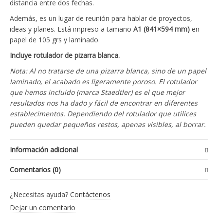
distancia entre dos fechas.
Además, es un lugar de reunión para hablar de proyectos,
ideas y planes. Está impreso a tamaño
A1 (841×594 mm)
en
papel de 105 grs y laminado.
Incluye rotulador de pizarra blanca.
Nota: Al no tratarse de una pizarra blanca, sino de un papel
laminado, el acabado es ligeramente poroso. El rotulador
que hemos incluido (marca Staedtler) es el que mejor
resultados nos ha dado y fácil de encontrar en diferentes
establecimentos. Dependiendo del rotulador que utilices
pueden quedar pequeños restos, apenas visibles, al borrar.
Información adicional
Comentarios (0)
Peso
0.7 kg
No hay reseñas todavía.
¿Necesitas ayuda?
Contáctenos
Dimensiones
86 x 8 x 2 cm
Se el primero en valorarlo “Calendario 2026
Dejar un comentario
(A1) reescribible”