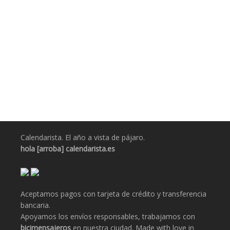
€29.50
LEER MÁS
€21.01
Calendario 2025 (A0)
Calendarios
€17.00
€13.90
Calendarista. El año a vista de pájaro.
hola [arroba] calendarista.es
Aceptamos pagos con tarjeta de crédito y transferencia
bancaria.
Apoyamos los envíos responsables, trabajamos con
bicimensajeros
en nuestra ciudad. Made with love in