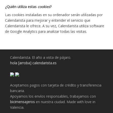
¿Quién utiliza estas
cookies
?
Las cookies instaladas en su ordenador serán utilizadas por
Calendarista para mejorar y entender el servicio que
Calendarista le ofrece. A su vez, Calendarista utiliza software
de Google Analytics para analizar todas las visitas.
Calendarista. El año a vista de pájaro.
hola [arroba] calendarista.es
Aceptamos pagos con tarjeta de crédito y transferencia
bancaria.
Apoyamos los envíos responsables, trabajamos con
bicimensajeros
en nuestra ciudad. Made with love in
Valencia.